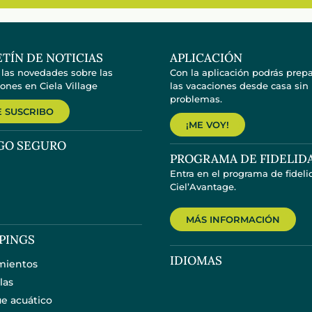
TÍN DE NOTICIAS
APLICACIÓN
 las novedades sobre las
Con la aplicación podrás prepa
ones en Ciela Village
las vacaciones desde casa sin
problemas.
 SUSCRIBO
¡ME VOY!
GO SEGURO
PROGRAMA DE FIDELID
Entra en el programa de fidel
Ciel’Avantage.
MÁS INFORMACIÓN
PINGS
IDIOMAS
mientos
las
e acuático