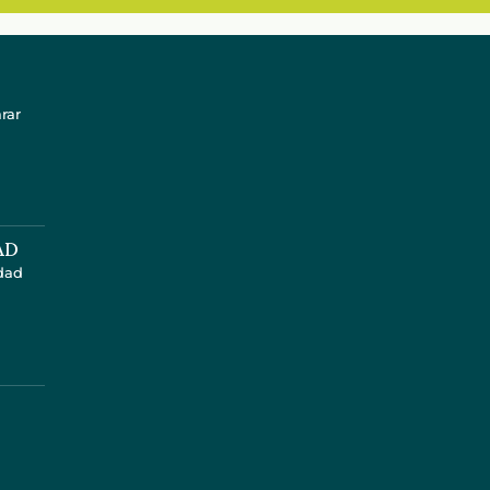
rar
AD
idad