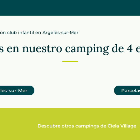
n club infantil en Argelès-sur-Mer
s en nuestro camping de 4 e
eles-sur-Mer
Parcela
Descubre otros campings de Ciela Village