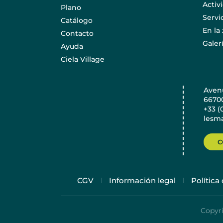
Activ
Plano
Servi
Catálogo
En la
Contacto
Galer
Ayuda
Ciela Village
Avenu
6670
+33 (
lesma
C
CGV
Información legal
Política
Copyri