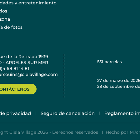
idades y entretenimiento
cios
 zona
ía de fotos
e de la Retirada 1939
551
parcelas
0 - ARGELES SUR MER
0)4 68 81 14 81
rsouins@cielavillage.com
27 de marzo de 202
28 de septiembre de
ONTÁCTENOS
 de privacidad
Seguro de cancelación
Reglamento in
ght Ciela Village 2026 - Derechos reservados I
Hecho por M7cr