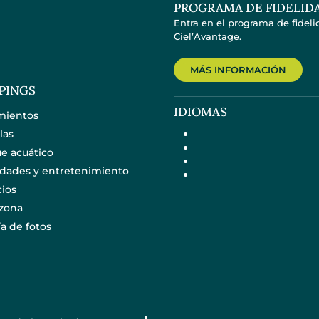
PROGRAMA DE FIDELID
Entra en el programa de fidel
Ciel’Avantage.
MÁS INFORMACIÓN
PINGS
IDIOMAS
mientos
las
e acuático
idades y entretenimiento
cios
 zona
ía de fotos