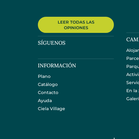
LEER TODAS LAS
OPINIONES
CAM
SÍGUENOS
Aloja
Parce
INFORMACIÓN
Parqu
Activ
Plano
Servi
Catálogo
En la
Contacto
Galer
Ayuda
Ciela Village