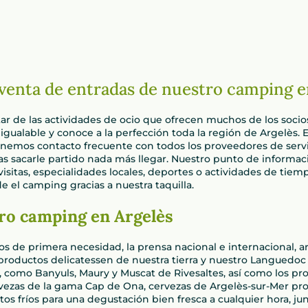
 venta de entradas de nuestro camping e
ar de las actividades de ocio que ofrecen muchos de los soci
gualable y conoce a la perfección toda la región de Argelès. E
emos contacto frecuente con todos los proveedores de servic
 sacarle partido nada más llegar. Nuestro punto de informaci
 visitas, especialidades locales, deportes o actividades de tie
e el camping gracias a nuestra taquilla.
ro camping en Argelès
s de primera necesidad, la prensa nacional e internacional, art
roductos delicatessen de nuestra tierra y nuestro Languedoc R
na, como Banyuls, Maury y Muscat de Rivesaltes, así como los p
s cervezas de la gama Cap de Ona, cervezas de Argelès-sur-Mer
s fríos para una degustación bien fresca a cualquier hora, jun