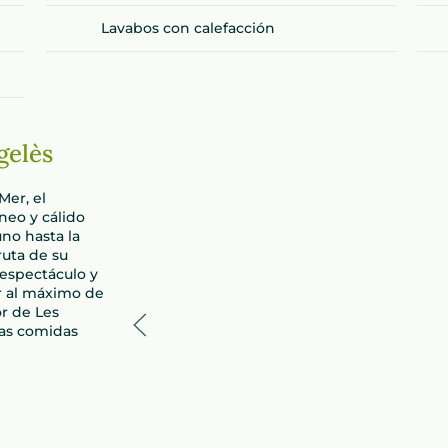
Lavabos con calefacción
gelès
Mer, el
eo y cálido
uno hasta la
ruta de su
 espectáculo y
ar al máximo de
r de Les
ras comidas