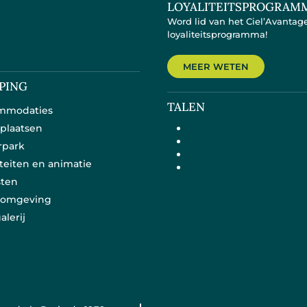
LOYALITEITSPROGRAM
Word lid van het Ciel’Avantag
loyaliteitsprogramma!
MEER WETEN
PING
TALEN
mmodaties
plaatsen
rpark
iteiten en animatie
sten
e omgeving
alerij