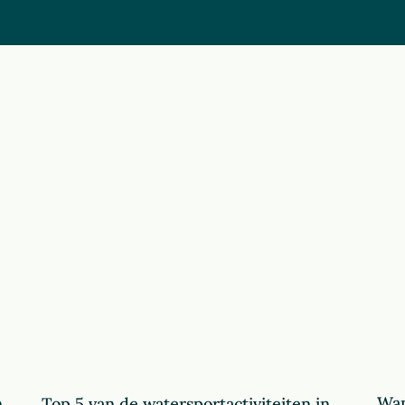
Wan
n
Top 5 van de watersportactiviteiten in