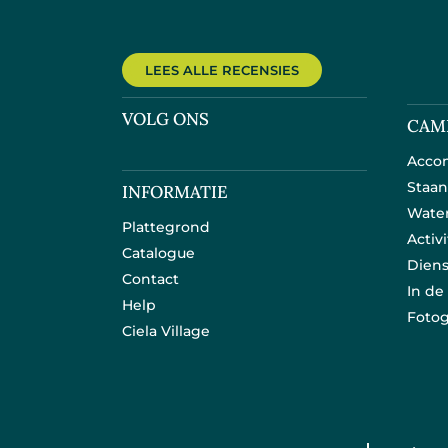
LEES ALLE RECENSIES
VOLG ONS
CAM
Acco
Staan
INFORMATIE
Wate
Plattegrond
Activ
Catalogue
Dien
Contact
In d
Help
Fotog
Ciela Village