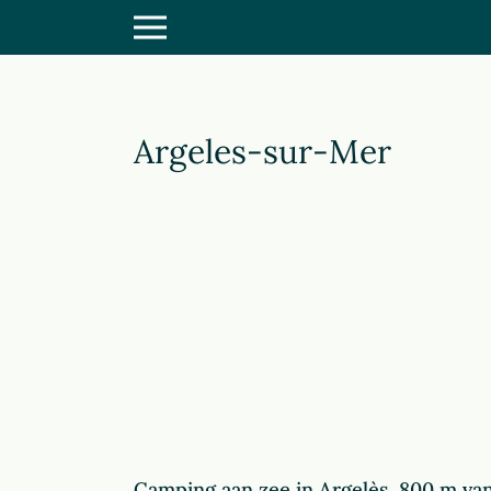
Argeles-sur-Mer
Camping aan zee in Argelès, 800 m va