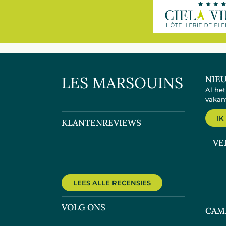
LES MARSOUINS
NIE
Al he
vakan
IK
KLANTENREVIEWS
VE
LEES ALLE RECENSIES
VOLG ONS
CAM