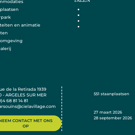
mmodaties
plaatsen
rpark
iteiten en animatie
sten
e omgeving
alerij
e de la Retirada 1939
551
staanplaatsen
0 - ARGELES SUR MER
0)4 68 81 14 81
rsouins@cielavillage.com
27 maart 2026
28 september 2026
NEEM CONTACT MET ONS
OP