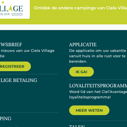
Ontdek de andere campings van Ciela Vill
UWSBRIEF
APPLICATIE
t nieuws van uw Ciela Village
De applicatie om uw vakantie
tie
vanuit huis in alle rust voor te
bereiden.
 REGISTREER
IK GA!
ILIGE BETALING
LOYALITEITSPROGRAM
Word lid van het Ciel’Avantag
loyaliteitsprogramma!
MEER WETEN
PING
TALEN