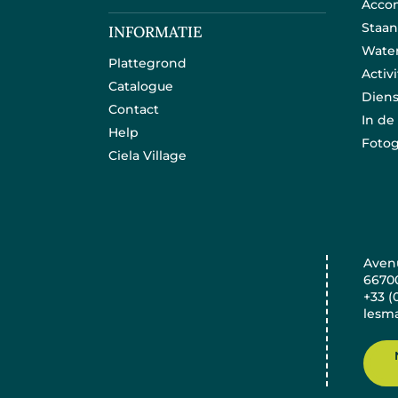
Acco
Staan
INFORMATIE
Wate
Plattegrond
Activ
Catalogue
Dien
Contact
In d
Help
Fotog
Ciela Village
Avenu
6670
+33 (
lesma