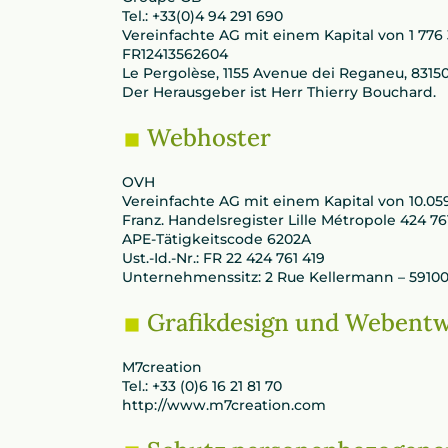
Tel.: +33(0)4 94 291 690
Vereinfachte AG mit einem Kapital von 1 776
FR12413562604
Le Pergolèse, 1155 Avenue dei Reganeu, 83
Der Herausgeber ist Herr Thierry Bouchard.
Webhoster
OVH
Vereinfachte AG mit einem Kapital von 10.05
Franz. Handelsregister Lille Métropole 424 76
APE-Tätigkeitscode 6202A
Ust.-Id.-Nr.: FR 22 424 761 419
Unternehmenssitz: 2 Rue Kellermann – 59100
Grafikdesign und Webentw
M7creation
Tel.: +33 (0)6 16 21 81 70
http://www.m7creation.com