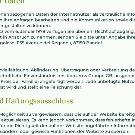
r Daten
nenbezogenen Daten der Internetnutzer als vertrauliche Inf
, um Ihre Anfragen bearbeiten und die Kommunikation sowie d
r gestalten zu können.
vom 6. Januar 1978 verfügen Sie über ein Recht auf Zugang,
in Anspruch zu nehmen, senden Sie bitte unter Angabe Ihr
rgolèse, 1155 Avenue dei Reganeu, 83150 Bandol.
ervielfältigung, Abänderung, Übertragung oder Verbreitung d
schriftliche Einverständnis des Konzerns Groupe GB; ausgeno
Kreis der Familie) angefertigt werden. Jede unbefugte Nutzun
st wird und stellt eine Fälschung dar.
d Haftungsausschluss
öglichkeit zu vergewissern, dass die auf der Website bereit
 aktualisieren. Es kann jedoch vorkommen, dass fehlerhafte
ür die Richtigkeit der auf der Website angeführten Informatio
uändern oder gewisse Funktionen der Website zu sperren.