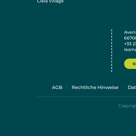
Ciela Village
Avenu
6670
+33 (
lesma
K
AGB
Rechtliche Hinweise
Dat
Copyrigh