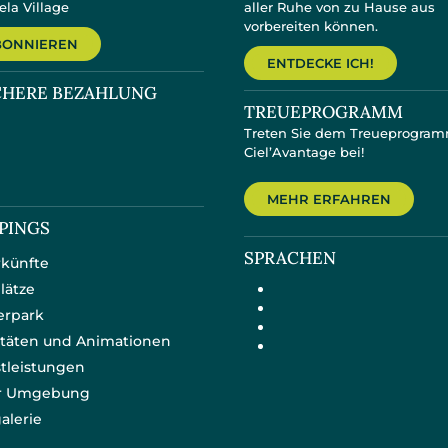
ela Village
aller Ruhe von zu Hause aus
vorbereiten können.
BONNIEREN
ENTDECKE ICH!
CHERE BEZAHLUNG
TREUEPROGRAMM
Treten Sie dem Treueprogra
Ciel’Avantage bei!
MEHR ERFAHREN
PINGS
SPRACHEN
künfte
plätze
erpark
itäten und Animationen
tleistungen
er Umgebung
alerie