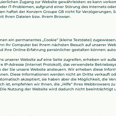
ierlichen Zugang zur Website gewährleisten: es kann vorkom
er IT-Problemen, aufgrund einer Störung des Internets od
en haftet der Konzern Groupe GB nicht für Verzögerungen, S
mit Ihren Dateien bzw. Ihrem Browser.
hnen ein permanentes „Cookie“ (kleine Textdatei) zugewiesen,
ann Ihr Computer bei Ihrem nächsten Besuch auf unserer Websi
und Ihre Online-Erfahrung persönlicher gestalten können: a
 unserer Website auf eine Seite zugreifen, erheben wir auß
 IP-Adresse (Internet Protokoll), das verwendete Betriebssy
n der Sie unsere Website ansteuern. Wir erheben diese Infor
önnen. Diese Informationen werden nicht an Dritte verkauft o
omatisch akzeptiert, sie haben aber die Möglichkeit, die Ve
ch ist, empfehlen wir Ihnen, die „Hilfe“ Ihres Webbrowsers zu
Die Nutzung der Website wird dadurch nicht beeinträchtigt u