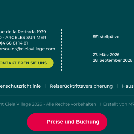
e de la Retirada 1939
551
stellpätze
0 - ARGELES SUR MER
0)4 68 81 14 81
rsouins@cielavillage.com
27. März 2026
28. September 2026
ONTAKTIEREN SIE UNS
enschutzrichtlinie
Reiserücktrittsversicherung
Haus
t Ciela Village 2026 - Alle Rechte vorbehalten I
Erstellt von M
Preise und Buchung