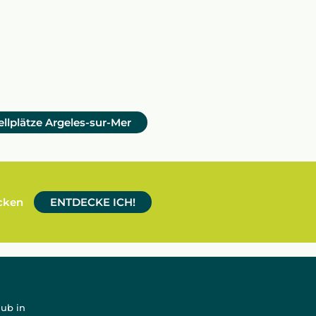
ellplätze Argeles-sur-Mer
ecken
ENTDECKE ICH!
aub in