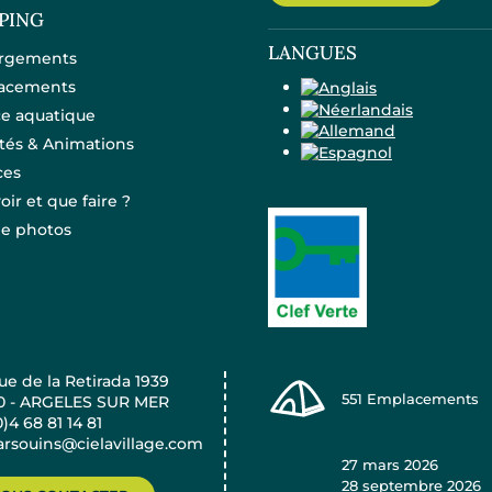
PING
LANGUES
rgements
acements
e aquatique
ités & Animations
ces
oir et que faire ?
ie photos
e de la Retirada 1939
551
Emplacements
0 - ARGELES SUR MER
0)4 68 81 14 81
rsouins@cielavillage.com
27 mars 2026
28 septembre 2026