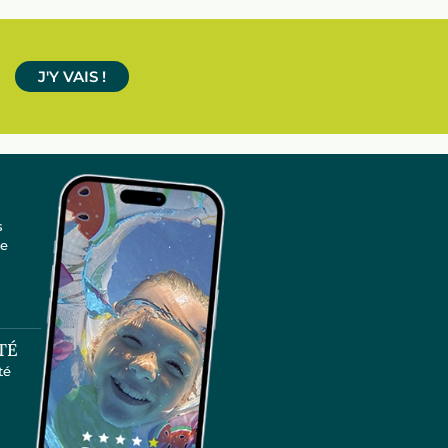
J'Y VAIS !
s
te
TÉ
té