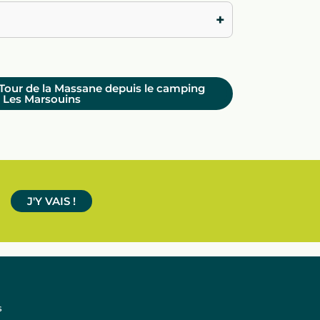
+
a Tour de la Massane depuis le camping
Les Marsouins
J'Y VAIS !
s