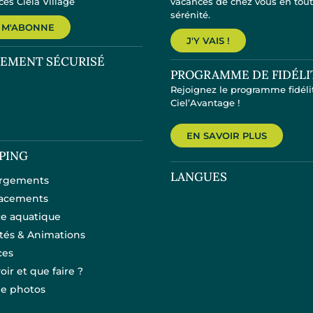
es Ciela Village
vacances de chez vous en tou
sérénité.
 M'ABONNE
J'Y VAIS !
IEMENT SÉCURISÉ
PROGRAMME DE FIDÉLI
Rejoignez le programme fidéli
Ciel’Avantage !
EN SAVOIR PLUS
PING
LANGUES
rgements
acements
e aquatique
ités & Animations
ces
oir et que faire ?
ie photos