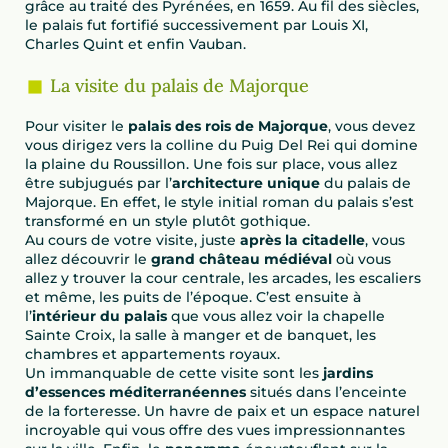
grâce au traité des Pyrénées, en 1659. Au fil des siècles,
le palais fut fortifié successivement par Louis XI,
Charles Quint et enfin Vauban.
La visite du palais de Majorque
Pour visiter le
palais des rois de Majorque
, vous devez
vous dirigez vers la colline du Puig Del Rei qui domine
la plaine du Roussillon. Une fois sur place, vous allez
être subjugués par l’
architecture unique
du palais de
Majorque. En effet, le style initial roman du palais s’est
transformé en un style plutôt gothique.
Au cours de votre visite, juste
après la citadelle
, vous
allez découvrir le
grand château médiéval
où vous
allez y trouver la cour centrale, les arcades, les escaliers
et même, les puits de l’époque. C’est ensuite à
l’
intérieur du palais
que vous allez voir la chapelle
Sainte Croix, la salle à manger et de banquet, les
chambres et appartements royaux.
Un immanquable de cette visite sont les
jardins
d’essences méditerranéennes
situés dans l’enceinte
de la forteresse. Un havre de paix et un espace naturel
incroyable qui vous offre des vues impressionnantes